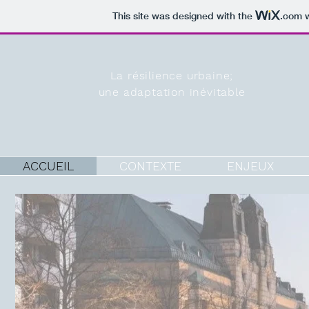
This site was designed with the
.com
w
La résilience urbaine;
une adaptation inévitable
ACCUEIL
CONTEXTE
ENJEUX